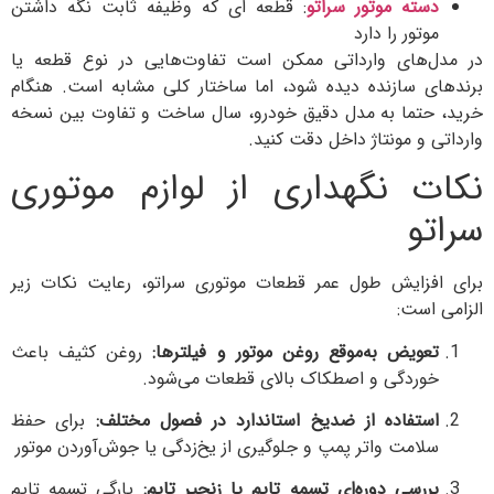
ته موتور سراتو
: قطعه ای که وظیفه ثابت نگه داشتن
تور را دارد
های وارداتی ممکن است تفاوت‌هایی در نوع قطعه یا
 سازنده دیده شود، اما ساختار کلی مشابه است. هنگام
تما به مدل دقیق خودرو، سال ساخت و تفاوت بین نسخه
و مونتاژ داخل دقت کنید.
 نگهداری از لوازم موتوری
و
زایش طول عمر قطعات موتوری سراتو، رعایت نکات زیر
است:
ویض به‌موقع روغن موتور و فیلترها:
روغن کثیف باعث
ردگی و اصطکاک بالای قطعات می‌شود.
تفاده از ضدیخ استاندارد در فصول مختلف:
برای حفظ
امت واتر پمپ و جلوگیری از یخ‌زدگی یا جوش‌آوردن موتور
رسی دوره‌ای تسمه تایم یا زنجیر تایم:
پارگی تسمه تایم