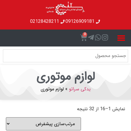
02128428211
09126909181
0
لوازم موتوری
یدکی سراتو
»
لوازم موتوری
تیجه