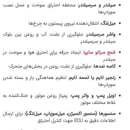
لندر و سرسیلندر:
محفظه احتراق سوخت و محل نصب
پاپ‌ها
ل‌لنگ:
انتقال‌دهنده نیروی پیستون به چرخ‌ها
شر سرسیلندر:
جلوگیری از نشت آب و روغن بین بلوک
لندر و سرسیلندر
ع سراتو سایپا
: ایجاد جرقه برای احترق هوا و سوخت در
لندر
سه نمدها:
جلوگیری از نشت روغن در بخش‌های متحرک
جیر تایم یا تسمه تایم:
تنظیم هماهنگی باز و بسته شدن
پاپ‌ها
یل پمپ و واتر پمپ:
پمپاژ روغن موتور و خنک‌کننده به
اط مختلف موتور
سورها (سنسور اکسیژن، میل‌سوپاپ، میل‌لنگ):
برای ارسال
اعات دقیق به ECU جهت کنترل احتراق