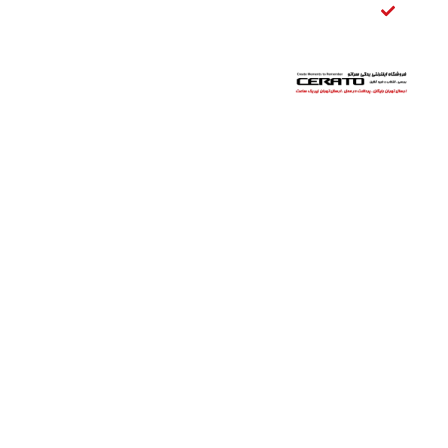
عقب
سراتو