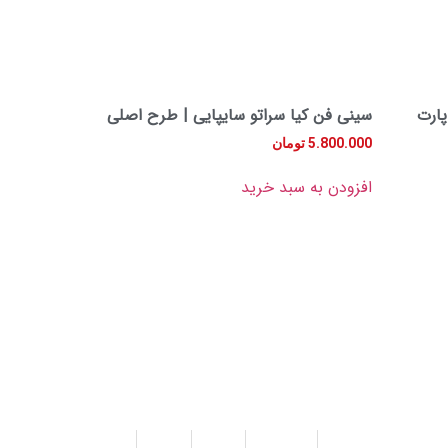
پارت
سینی فن کیا سراتو سایپایی | طرح اصلی
5.800.000
تومان
افزودن به سبد خرید
آدرس ایمیل
info@yadakicerato.com
لینک های مفید
درخواست قطعه
تماس با ما
درباره ما
فروشگاه
مقالات