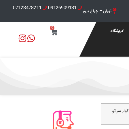
02128428211
09126909181
تهران – چراغ برق
0
فروشگاه
کولر سراتو