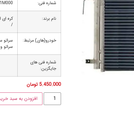
شماره فنی:
61M000
نام برند:
کره ای 
/
خودرو(های) مرتبط:
سراتو س
سراتو وا
شماره فنی های
جایگزین:
5.450.000
تومان
افزودن به سبد خرید