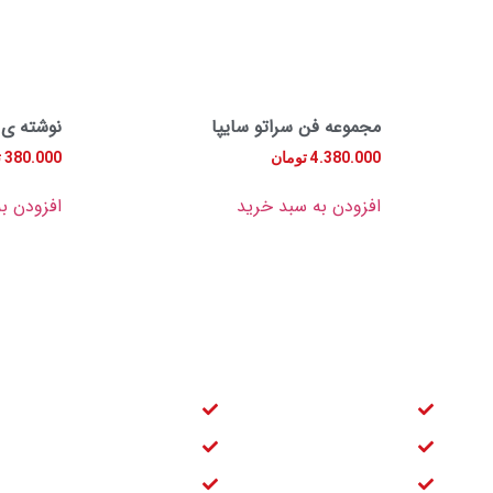
مجموعه فن سراتو سایپا
نوشته ی 
4.380.000
تومان
380.000
ت
افزودن به سبد خرید
افزودن ب
دسترسی سریع
لنت ترمز عقب سراتو
لوازم جلوبندی سراتو
لنت ترمز جلو سراتو
دسته موتور سراتو
کمک عقب سراتو
شمع سراتو سایپا