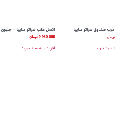
درب صندوق سراتو سایپا
اکسل عقب سراتو سایپا – جنیون 
ومان
9.950.000
تومان
ه سبد خرید
افزودن به سبد خرید
آدرس فروشگاه
تهران بازار لوازم یدکی قطعات خودرو چراغ برق خیابان ملت
شماره تماس
02128428211
09126909181