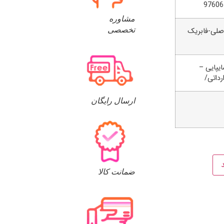
9760
مشاوره
تخصصی
اصلی-فابریک
ایپایی –
رداتی/
ارسال رایگان
ضمانت کالا