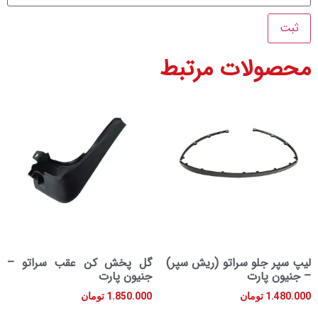
ولات مرتبط
 جلو سراتو (ریش سپر)
گل پخش کن عقب سراتو –
 پارت
جنیون پارت
1.
تومان
1.850.000
تومان