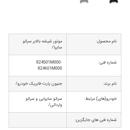
م محصول:
موتور شیشه بالابر سراتو
سایپا/
ره فنی:
824501M000-
824601M000
 برند:
جنیون پارت-فابریک خودرو/
درو(های) مرتبط:
سراتو سایپایی و سراتو
وارداتی/
اره فنی های جایگزین: