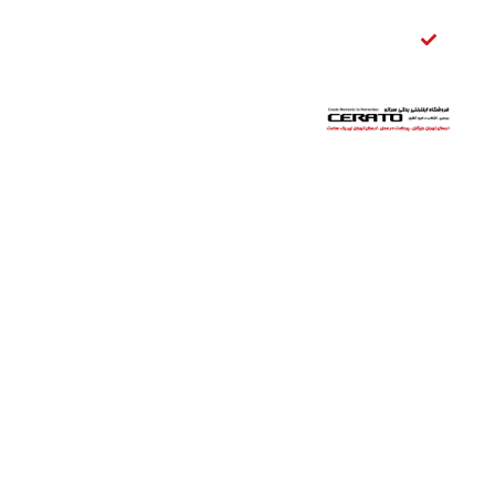
صندوق
عقب
سراتو