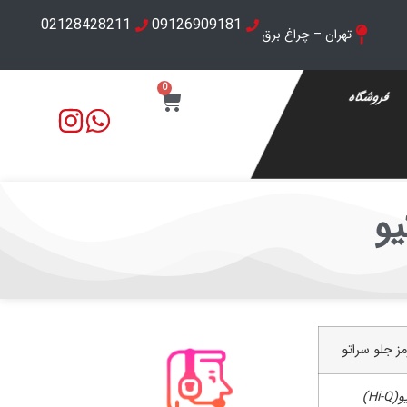
02128428211
09126909181
تهران – چراغ برق
0
فروشگاه
یو
ز جلو سراتو
Hi)