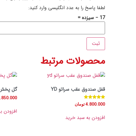
لطفا پاسخ را به عدد انگلیسی وارد کنید:
17 − سیزده =
محصولات مرتبط
قفل صندوق عقب سراتو YD
گل پخش 
.850.000
امتیاز
4.800.000
تومان
5.00
افزودن ب
از 5
افزودن به سبد خرید