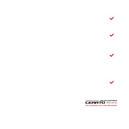
سراتو
شمع سراتو
سایپا
فیلتر بنزین
سراتو
تسمه
دینام
سراتو
قفل
صندوق
عقب
سراتو