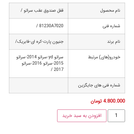
م محصول
قفل صندوق عقب سراتو /
اره فنی
81230A7020 /
 برند
جنیون پارت-کره ای-فابریک/
درو(های) مرتبط
سراتو yd-سراتو 2014-سراتو
2015-سراتو 2016-سراتو
2017 /
اره فنی های جایگزین
4.800
تومان
افزودن به سبد خرید