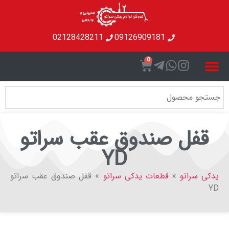
02128428211
09126909181
0
ل صندوق عقب سراتو
YD
راتو
»
قطعات یدکی سراتو
»
قفل صندوق عقب سراتو