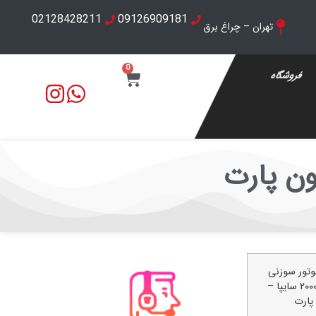
02128428211
09126909181
تهران – چراغ برق
0
فروشگاه
ون پارت
تور سوزنی
سراتو ۲۰۰۰ سایپا –
پارت