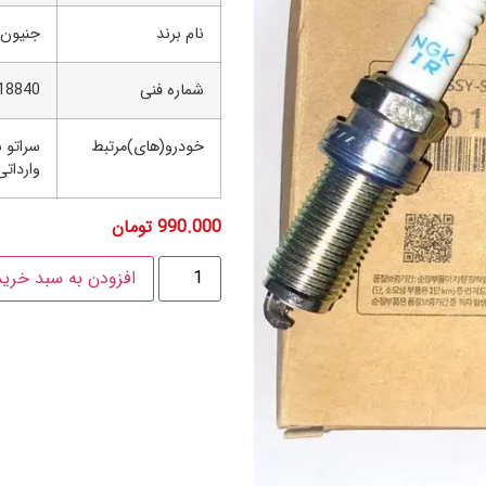
نام برند
جنیون 
شماره فنی
18840
خودرو(های)مرتبط
سراتو س
وارداتی ۲۰۱۰تا ۳
990.000
تومان
افزودن به سبد خرید