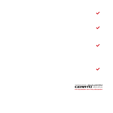
سراتو
شمع سراتو
سایپا
فیلتر بنزین
سراتو
تسمه
دینام
سراتو
قفل
صندوق
عقب
سراتو