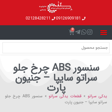
02128428211
09126909181
0
سنسور ABS چرخ جلو
سراتو سایپا – جنیون
پارت
راتو
»
قطعات یدکی سراتو
»
سنسور ABS چرخ جلو
سایپا – جنیون پارت