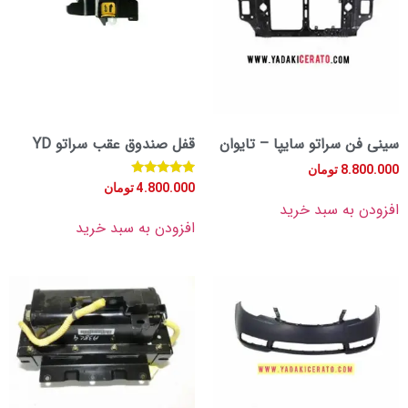
 سراتو سایپا – تایوان
قفل صندوق عقب سراتو YD
8.
تومان
امتیاز
4.800.000
تومان
5.00
به سبد خرید
از 5
افزودن به سبد خرید