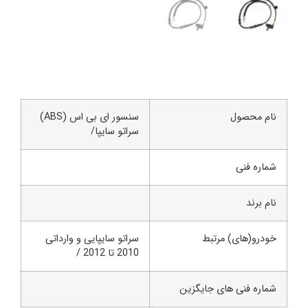
م محصول
سنسور ای بی اس (ABS)
سراتو سایپا/
اره فنی
 برند
درو(های) مرتبط
سراتو سایپایی و وارداتی
2010 تا 2012 /
اره فنی های جایگزین