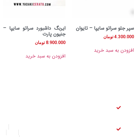
سراتو سایپا – تایوان
ایربگ داشبورد سراتو سایپا –
جنیون پارت
4.
تومان
8.900.000
تومان
به سبد خرید
افزودن به سبد خرید
دسترسی
آدرس
آدرس ایمیل
سریع
فروشگاه
info@yadakicerato.com
تهران بازار
لنت ترمز
لینک
لوازم یدکی
عقب
های
قطعات خودرو
سراتو
مفید
چراغ برق
لنت ترمز
درخواست قطعه
خیابان ملت
جلو سراتو
تماس با ما
درباره ما
شماره تماس