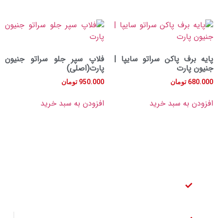
ف پاکن سراتو سایپا |
فلاپ سپر جلو سراتو جنیون
ارت
پارت(اصلی)
تومان
950.000
تومان
به سبد خرید
افزودن به سبد خرید
دسترسی
آدرس
آدرس ایمیل
سریع
فروشگاه
info@yadakicerato.com
تهران بازار
لنت ترمز
لینک
لوازم یدکی
عقب
های
قطعات خودرو
سراتو
مفید
چراغ برق
لنت ترمز
درخواست قطعه
خیابان ملت