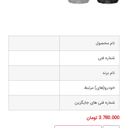
م محصول
اره فنی
 برند
درو(های) مرتبط
اره فنی های جایگزین
3.780
تومان