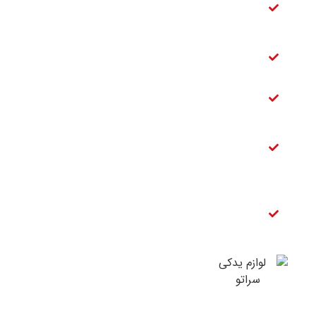
موتور
سراتو
شمع سراتو
سایپا
فیلتر بنزین
سراتو
تسمه
دینام
سراتو
قفل
صندوق
عقب
سراتو