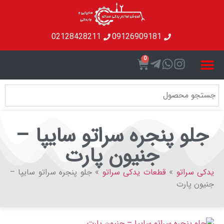
02128428211
09126909181
0
و پنجره سراتو سایپا –
جنیون پارت
راتو
»
قطعات یدکی سراتو
»
جلو پنجره سراتو سایپا –
پارت