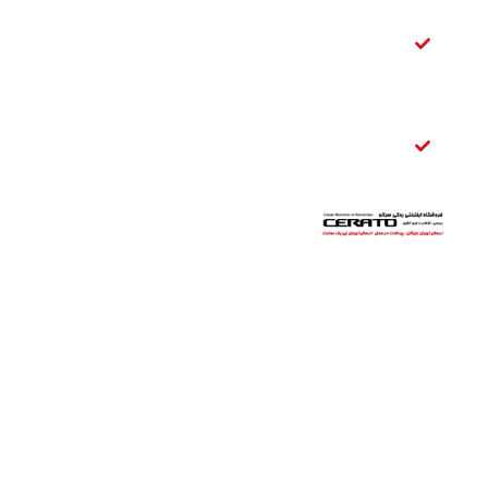
تسمه
دینام
سراتو
قفل
صندوق
عقب
سراتو