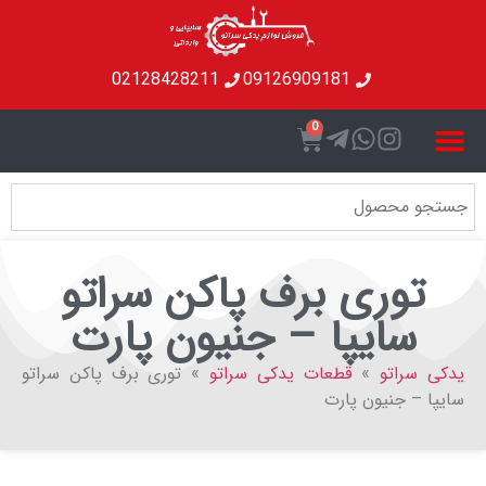
02128428211
09126909181
0
وری برف پاکن سراتو
سایپا – جنیون پارت
راتو
»
قطعات یدکی سراتو
»
توری برف پاکن سراتو
– جنیون پارت