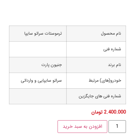
م محصول
ترموستات سراتو سایپا
اره فنی
 برند
جنیون پارت
درو(های) مرتبط
سراتو سایپایی و وارداتی
اره فنی های جایگزین
2.400
تومان
افزودن به سبد خرید