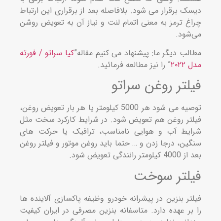
ک برقرار می‌ شود. بلافاصله بعد از برقراری این ارتباط
غ ترمز به معنی اتمام لنت و نیاز آن به تعویض روشن
شود.
لب دیگر ما: پیشنهاد می کنیم مقاله”
کیا سراتو / فورته
۲۰۲
” را نیز مطالعه فرمائید.
لتر روغن سراتو
توصیه می‌ شود هر 5000 کیلومتر یا هر بار تعویض روغن،
تر روغن هم تعویض شود. در شرایط کارکرد سخت مثل
یط آب و هوایی نامناسب، ترافیک یا حرکت‌ های
ین، درجا زدن و … حتما باید روغن موتور و فیلتر روغن
ر رانندگی تعویض شود.
لتر سوخت
تر بنزین در پیشرانه خودرو وظیفه پاکسازی آلاینده‌ ها
بر عهده دارد. متاسفانه بنزین مصرفی در ایران کیفیت