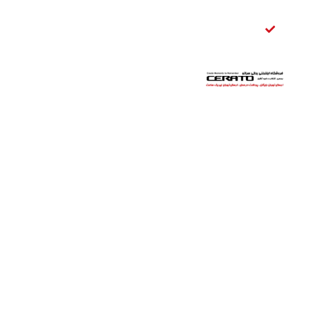
قفل
صندوق
عقب
سراتو