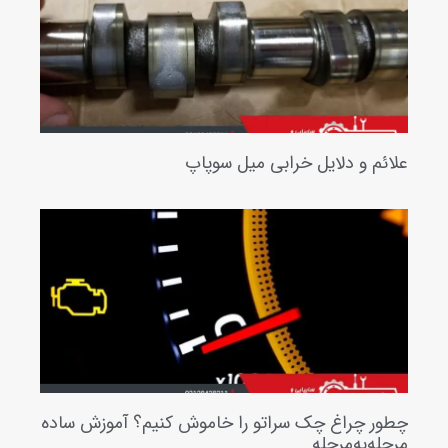
ئم و دلایل خرابی میل سوپاپ
ر چراغ چک سراتو را خاموش کنیم؟ آموزش ساده
له‌به‌مرحله