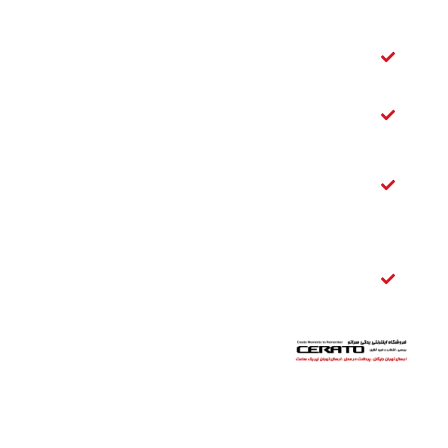
سراتو
شمع سراتو
سایپا
فیلتر بنزین
سراتو
تسمه
دینام
سراتو
قفل
صندوق
عقب
سراتو