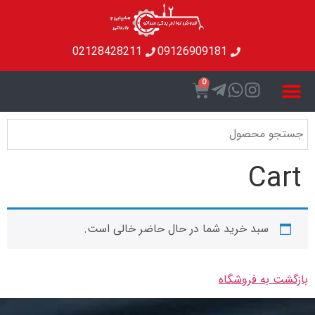
02128428211
09126909181
0
C
سبد خرید شما در حال حاضر خالی است.
به فروشگاه