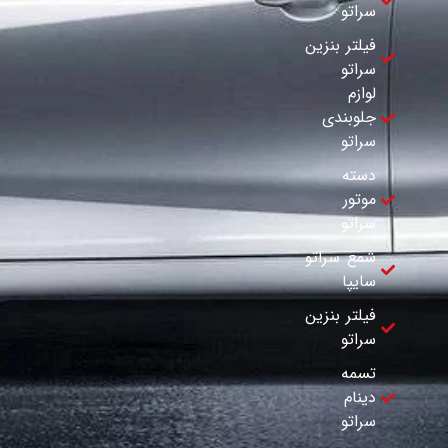
سراتو
فیلتر بنزین
سراتو
لوازم
جلوبندی
سراتو
دسته
موتور
سراتو
شمع سراتو
سایپا
فیلتر بنزین
سراتو
تسمه
دینام
سراتو